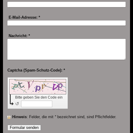
E-Mail-Adresse:
*
Nachricht:
*
Captcha (Spam-Schutz-Code): *
Bitte geben Sie den Code ein
↺
Hinweis
: Felder, die mit
*
bezeichnet sind, sind Pflichtfelder.