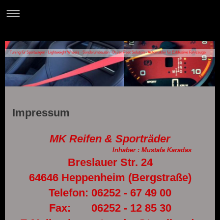
Tuning für Sportwagen - Lightweight Wheels - Sonderumbauten - Driver Fleet Solution - Automakler für Exklusive Fahrzeuge
Impressum
MK Reifen & Sporträder
Inhaber : Mustafa Karadas
Breslauer Str. 24
64646 Heppenheim (Bergstraße)
Telefon: 06252 - 67 49 00
Fax: 06252 - 12 85 30